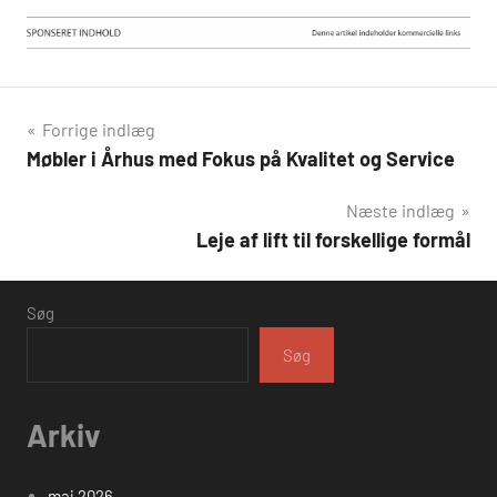
Indlægsnavigation
Forrige indlæg
Møbler i Århus med Fokus på Kvalitet og Service
Næste indlæg
Leje af lift til forskellige formål
Søg
Søg
Arkiv
maj 2026