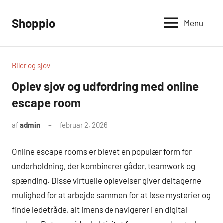
Videre
til
Shoppio
Menu
Alt
indhold
omkring
shopping
Biler og sjov
Oplev sjov og udfordring med online
escape room
af
admin
februar 2, 2026
Online escape rooms er blevet en populær form for
underholdning, der kombinerer gåder, teamwork og
spænding. Disse virtuelle oplevelser giver deltagerne
mulighed for at arbejde sammen for at løse mysterier og
finde ledetråde, alt imens de navigerer i en digital