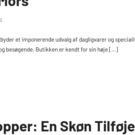
Mors
6
lbyder et imponerende udvalg af dagligvarer og specia
og besøgende. Butikken er kendt for sin høje […]
per: En Skøn Tilføjels