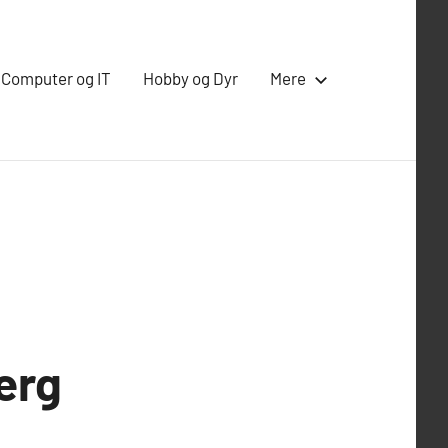
Computer og IT
Hobby og Dyr
Mere
erg