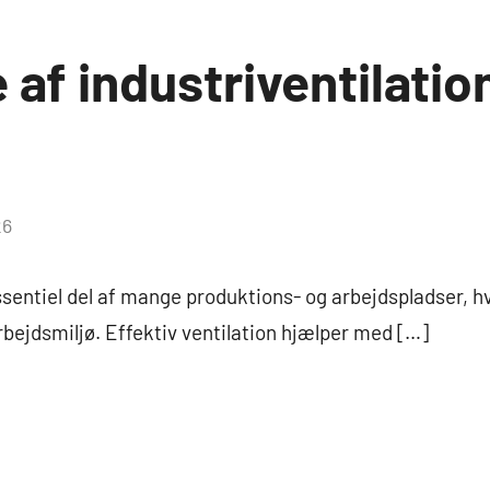
 af industriventilati
26
essentiel del af mange produktions- og arbejdspladser, h
rbejdsmiljø. Effektiv ventilation hjælper med […]