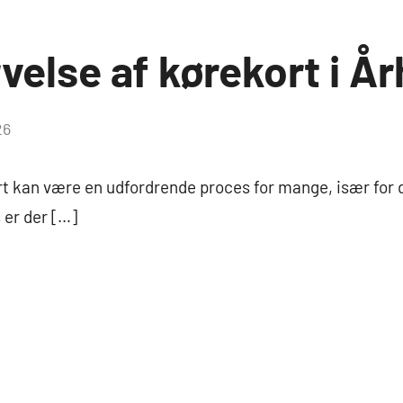
else af kørekort i Å
26
t kan være en udfordrende proces for mange, især for d
s er der […]