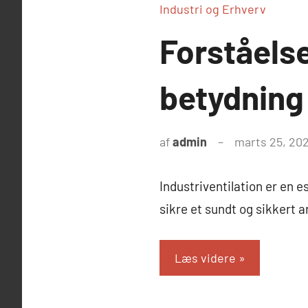
Industri og Erhverv
Forståelse
betydning
af
admin
marts 25, 20
Industriventilation er en 
sikre et sundt og sikkert a
Læs videre