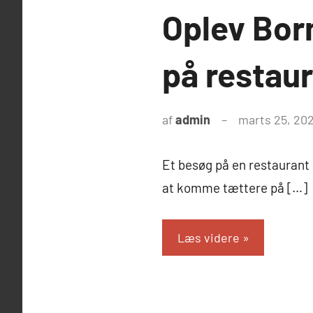
Oplev Bor
på restau
af
admin
marts 25, 20
Et besøg på en restaurant
at komme tættere på […]
Læs videre