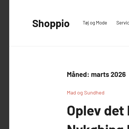
Videre
til
Shoppio
indhold
Tøj og Mode
Servi
Alt
omkring
shopping
Måned:
marts 2026
Mad og Sundhed
Oplev det 