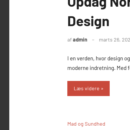
Opdag Nor
Design
af
admin
marts 26, 20
I en verden, hvor design og
moderne indretning. Med f
Læs videre
Mad og Sundhed