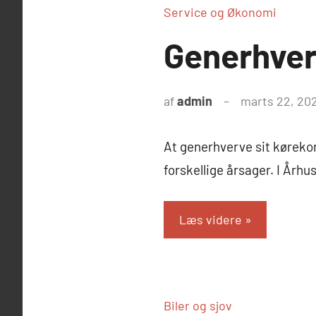
Service og Økonomi
Generhverv
af
admin
marts 22, 20
At generhverve sit kørekor
forskellige årsager. I Århu
Læs videre
Biler og sjov