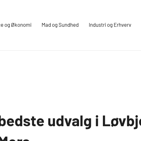
ce og Økonomi
Mad og Sundhed
Industri og Erhverv
bedste udvalg i Løvbj