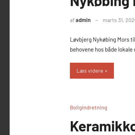
Nykøbing 
af
admin
marts 31, 202
Løvbjerg Nykøbing Mors ti
behovene hos både lokale 
Læs videre
Boligindretning
Keramikkop