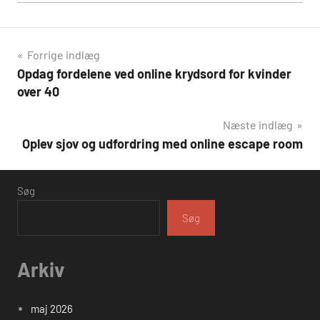
Indlægsnavigation
Forrige indlæg
Opdag fordelene ved online krydsord for kvinder
over 40
Næste indlæg
Oplev sjov og udfordring med online escape room
Søg
Søg
Arkiv
maj 2026