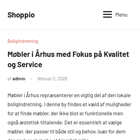
Videre
til
Shoppio
Menu
Alt
indhold
omkring
shopping
Boligindretning
Møbler i Århus med Fokus på Kvalitet
og Service
af
admin
februar 2, 2026
Møbler i Århus repræsenterer en vigtig del af den lokale
boligindretning. I denne by findes et væld af muligheder
for at finde møbler, der ikke blot er funktionelle men
også æstetisk tiltalende. Det er essentielt at vælge
møbler, der passer til både stil og behov, især for dem