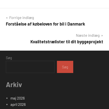
Indlægsnavigation
Forrige indlæg
Forståelse af købeloven for bil i Danmark
Næste indlæg
Kvalitetstrælister til dit byggeprojekt
Søg
Søg
Arkiv
maj 2026
april 2026