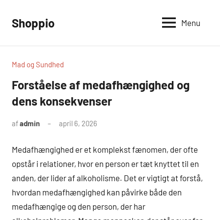
Videre
til
Shoppio
Menu
Alt
indhold
omkring
shopping
Mad og Sundhed
Forståelse af medafhængighed og
dens konsekvenser
af
admin
april 6, 2026
Medafhængighed er et komplekst fænomen, der ofte
opstår i relationer, hvor en person er tæt knyttet til en
anden, der lider af alkoholisme. Det er vigtigt at forstå,
hvordan medafhængighed kan påvirke både den
medafhængige og den person, der har